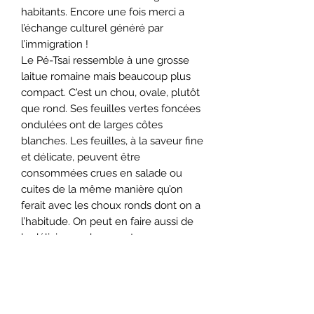
habitants. Encore une fois merci a
l’échange culturel généré par
l’immigration !
Le Pé-Tsai ressemble à une grosse
laitue romaine mais beaucoup plus
compact. C'est un chou, ovale, plutôt
que rond. Ses feuilles vertes foncées
ondulées ont de larges côtes
blanches. Les feuilles, à la saveur fine
et délicate, peuvent être
consommées crues en salade ou
cuites de la même manière qu’on
ferait avec les choux ronds dont on a
l’habitude. On peut en faire aussi de
la délicieuse choucroute, ou
l’introduire dans plein de recettes de
lacto-fermentation.
50 semences. Maximum 3 sachets
par commande.