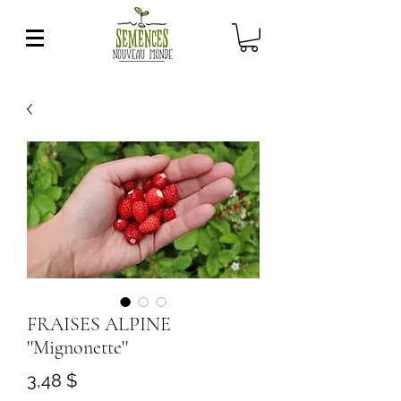
FRAISES ALPINE
''Mignonette''
Prix
3,48 $