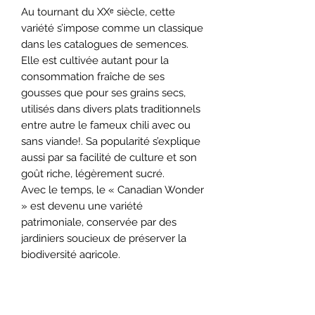
Au tournant du XXᵉ siècle, cette
variété s’impose comme un classique
dans les catalogues de semences.
Elle est cultivée autant pour la
consommation fraîche de ses
gousses que pour ses grains secs,
utilisés dans divers plats traditionnels
entre autre le fameux chili avec ou
sans viande!. Sa popularité s’explique
aussi par sa facilité de culture et son
goût riche, légèrement sucré.
Avec le temps, le « Canadian Wonder
» est devenu une variété
patrimoniale, conservée par des
jardiniers soucieux de préserver la
biodiversité agricole.
Semez directement au jardin lorsque
le sol est réchauffé à environ 12 à 15
cm de distance.