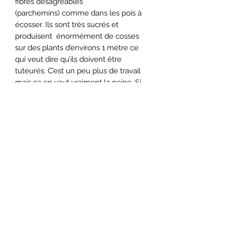
fibres désagréables
(parchemins) comme dans les pois à
écosser. Ils sont très sucrés et
produisent énormément de cosses
sur des plants d’environs 1 mètre ce
qui veut dire qu’ils doivent être
tuteurés. C’est un peu plus de travail
mais ça en vaut vraiment la peine. Si
vous possédez un petit espace ou un
jardin urbain, faire pousser vos
plantes en hauteur maximise l’espace
et vous permet de produire plus de
légumes! Ils se comportent super
bien lorsque cultivés en contenant.
Minimum 30 semences. Maximum 3
sachets par commande.
Détail Technique