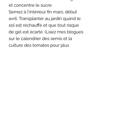
et concentre le sucre.
Semez à l'intérieur fin mars, début
avril. Transplanter au jardin quand le
sol est réchauffé et que tout risque
de gel est écarté. (Lisez mes blogues
sur le calendrier des semis et la
culture des tomates pour plus
d'informations.).
Minimum 25 semences viables par
sachet.
Pour de plus grande quantités,
contactez moi
:semencesnouveaumonde@gmail.co
m
Détail Technique
Semez à l'intérieur fin mars, début