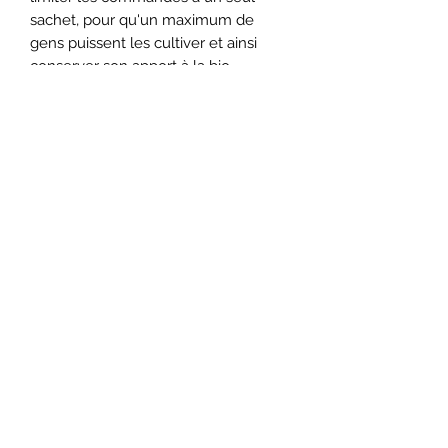
sachet, pour qu'un maximum de
gens puissent les cultiver et ainsi
conserver son apport à la bio-
diversité.
Semez à l'intérieur fin mars, début
avril. Transplanter au jardin quand le
sol est réchauffé et que tout risque
de gel est écarté. (Lisez mes blogues
sur le calendrier des semis et la
culture des tomates pour plus
d'informations).
Port indéterminé. Étant donné la
rareté du produit je ne peux vous en
offrir que 10 semences par sachet, et
un maximum d'un sachet par
commande.
Minimum 25 semences par sachet,
maximum 2 sachets par commande.