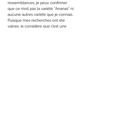
ressemblances, je peux confirmer
que ce n’est pas la variété ‘’Ananas’’ ni
aucune autres variété que je connais.
Puisque mes recherches ont été
vaines, je considère que c’est une
variété oubliée qui refait maintenant
surface. Ne la laissons plus
dans l’oubli.
Semez à l'intérieur fin mars, début
avril. Transplanter au jardin quand le
sol est réchauffé et que tout risque
de gel est écarté. (Lisez mon blog sur
le calendrier des semis et la culture
des tomates pour plus
d'informations.).
Minimum 25 semences viables par
sachet. Pour de plus grandes
quantités contactez moi par courriel: