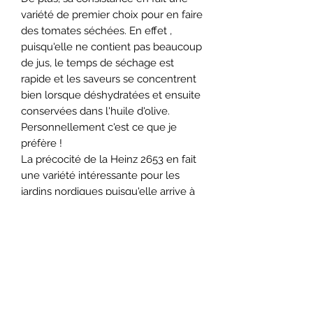
variété de premier choix pour en faire
des tomates séchées. En effet ,
puisqu'elle ne contient pas beaucoup
de jus, le temps de séchage est
rapide et les saveurs se concentrent
bien lorsque déshydratées et ensuite
conservées dans l'huile d'olive.
Personnellement c'est ce que je
préfère !
La précocité de la Heinz 2653 en fait
une variété intéressante pour les
jardins nordiques puisqu'elle arrive à
maturité en environ 65 à 70 jours
après la transplantation. Son port
déterminé facilite la culture, et
le plant produit une grande quantité
de fruits en une période relativement
courte, simplifiant ainsi la récolte.
Aujourd'hui elle continu d’être