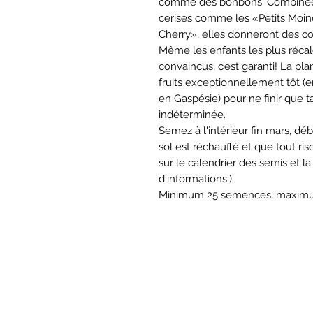
comme des bonbons. Combinées 
cerises comme les «Petits Moine
Cherry», elles donneront des cou
Même les enfants les plus récal
convaincus, c’est garanti! La pl
fruits exceptionnellement tôt (e
en Gaspésie) pour ne finir que ta
indéterminée.
Semez à l'intérieur fin mars, déb
sol est réchauffé et que tout ri
sur le calendrier des semis et l
d'informations.).
Minimum 25 semences, maximu