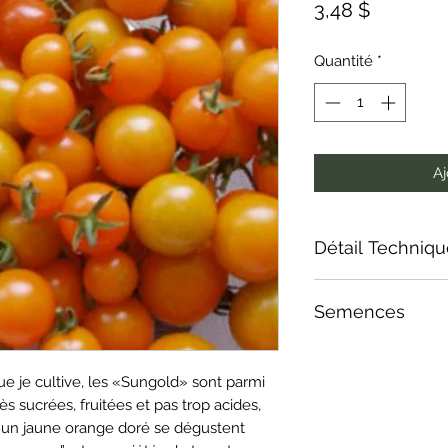
Prix
3,48 $
Quantité
*
Aj
Détail Techniq
Contient 25 semen
Semences
client.Port indéter
ue je cultive, les «Sungold» sont parmi
ès sucrées, fruitées et pas trop acides,
d'un jaune orange doré se dégustent