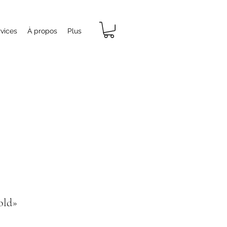
vices
À propos
Plus
old»