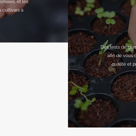
oniales, et les
 cultivars à
Des tests de ger
afin de vous o
qualité et p