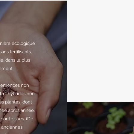
anière écologique
ans fertilisants,
e, dans le plus
nement.
 semences non
M. ni hybrides non
es plantes, dont
née après année,
 sont issues. (De
 anciennes,