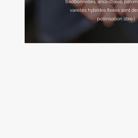
traditionnelles, ancestrales, patrim
variétés hybrides fixées sont des
pollinisation libre.)